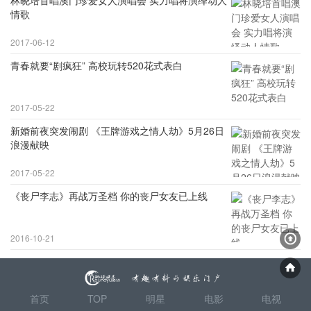
林晓培首唱澳门珍爱女人演唱会 实力唱将演绎动人
情歌
2017-06-12
青春就要“剧疯狂” 高校玩转520花式表白
2017-05-22
新婚前夜突发闹剧 《王牌游戏之情人劫》5月26日
浪漫献映
2017-05-22
《丧尸李志》再战万圣档 你的丧尸女友已上线
2016-10-21
首页
TOP
明星
电影
电视