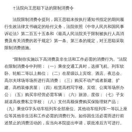
↑法院向王思聪下达的限制消费令
法院限制消费令提到，因王思聪未按执行通知书指定的期间履
行生效法律文书确定的给付义务，法院依照《中华人民共和国民事
诉讼法》第二百五十五条和《最高人民法院关于限制被执行人高消
费及有关消费的若干规定》第一条、第三条的规定，对王思聪采取
限制消费措施。
“限制你实施以下高消费及非生活和工作必需的消费行为。”法院
在限制消费令中列明：（一）乘坐交通工具时，选择飞机、列车软
卧、轮船二等以上舱位；（二）在星级以上宾馆、酒店、夜总会、
高尔夫球场等场所进行高消费；（三）购买不动产或者新建、扩
建、高档装修房屋；（四）租赁高档写字楼、宾馆、公寓等场所办
公；（五）购买非经营必需车辆；（六）旅游、度假；（七）子女
就读高收费私立学校；（八）支付高额保费购买保险理财产品；
（九）乘坐G字头动车组列车全部座位、其他动车组列车一等以上座
位等其他非生活和工作必需的消费行为。如你因生活必需而进行前
述禁止的消费活动的，应当向本院提出申请，获批准后方可进行。