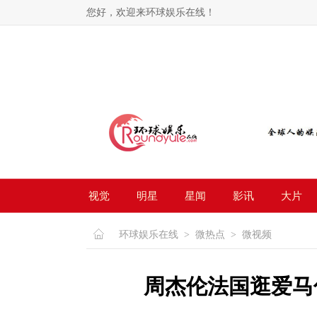
您好，欢迎来环球娱乐在线！
视觉
明星
星闻
影讯
大片
环球娱乐在线
>
微热点
>
微视频
周杰伦法国逛爱马