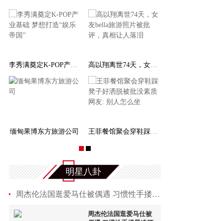
李秀满奠定K-POP产业基础 梦想打造“娱乐帝国”
高以翔离世74天，女友bella旅游照片被批评，真相让
缅甸果博东方旅游公司
王菲餐馆聚会穿鞋踩凳子好洒脱被批没素质 网友:
明星八卦
周杰伦法国逛爱马仕被偶遇 习惯性手搂昆凌腰
周杰伦法国逛爱马仕被