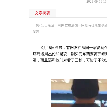
2021-09-18 15
文章摘要
9月18日凌晨，有网友在法国一家爱马仕店里偶
昆凌
9月18日凌晨，有网友在法国一家爱马仕
店巧遇周杰伦和昆凌，刚买完东西要离开瞄
运，而且还和他们对看了三秒，可惜了不敢