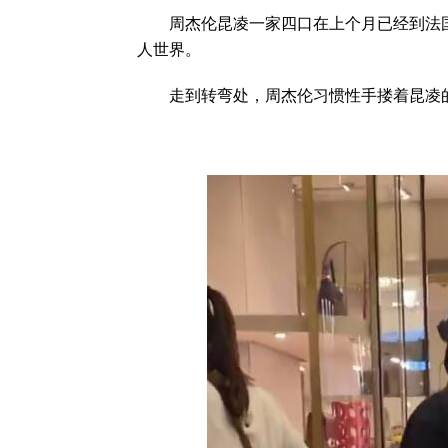
周杰伦昆凌一家四口在上个月已经到法国
人世界。
走到转弯处，周杰伦习惯性手搂着昆凌的