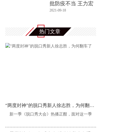
批防疫不当 王力宏
发文道
2021-09-18
热门文章
“两度封神”的脱口秀新人徐志胜，为何翻车了
新一季《脱口秀大会》热播正酣，面对这一季