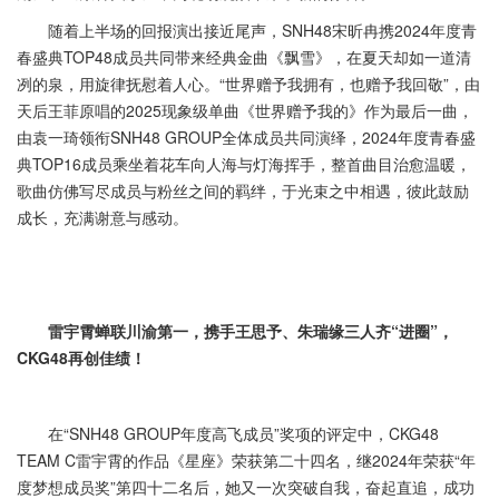
随着上半场的回报演出接近尾声，SNH48宋昕冉携2024年度青
春盛典TOP48成员共同带来经典金曲《飘雪》，在夏天却如一道清
冽的泉，用旋律抚慰着人心。“世界赠予我拥有，也赠予我回敬”，由
天后王菲原唱的2025现象级单曲《世界赠予我的》作为最后一曲，
由袁一琦领衔SNH48 GROUP全体成员共同演绎，2024年度青春盛
典TOP16成员乘坐着花车向人海与灯海挥手，整首曲目治愈温暖，
歌曲仿佛写尽成员与粉丝之间的羁绊，于光束之中相遇，彼此鼓励
成长，充满谢意与感动。
雷宇霄蝉联川渝第一，携手王思予、朱瑞缘三人齐“进圈”，
CKG48再创佳绩！
在“SNH48 GROUP年度高飞成员”奖项的评定中，CKG48
TEAM C雷宇霄的作品《星座》荣获第二十四名，继2024年荣获“年
度梦想成员奖”第四十二名后，她又一次突破自我，奋起直追，成功