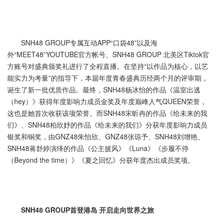
SNH48 GROUP专属互动APP“口袋48”以及海
外“MEET48”YOUTUBE官方帐号、SNH48 GROUP 北美区Tiktok官
方账号对盛典颁奖礼进行了全程直播。在坚持“以作品为核心，以艺
能实力为考量”的指导下，本届年度青春盛典历经两个月的评审期，
诞生了新一批优质作品。最终，SNH48杨冰怡的作品《温室出逃
（hey）》获得年度影响力成员金奖及年度巅峰人气QUEEN荣誉，
这也是她首次收获该项荣誉。而SNH48宋昕冉的作品《给未来的我
们》、SNH48柏欣妤的作品《给未来的我们》分获年度影响力成员
银奖和铜奖，由GNZ48朱怡欣、GNZ48张琼予、SNH48刘增艳、
SNH48蒋舒婷演绎的作品《公主披风》《Luna》《步履不停
（Beyond the time）》《夏之回忆》分获年度杰出成员奖项。
SNH48 GROUP
首登港岛 开启走向世界之旅