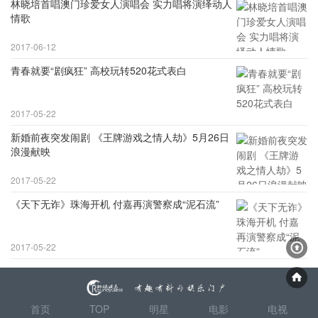
林晓培首唱澳门珍爱女人演唱会 实力唱将演绎动人
情歌
2017-06-12
青春就要“剧疯狂” 高校玩转520花式表白
2017-05-22
新婚前夜突发闹剧 《王牌游戏之情人劫》5月26日
浪漫献映
2017-05-22
《天下无诈》珠海开机 付嘉再演警察成“泥石流”
2017-05-22
首页
TOP
明星
电影
电视