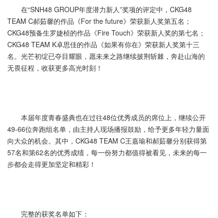
在“SNH48 GROUP年度潜力新人”奖项的评定中，CKG48
TEAM C郝茹馨的作品《For the future》荣获新人奖第五名；
CKG48预备生罗婕桢的作品《Fire Touch》荣获新人奖的第七名；
CKG48 TEAM K卓思佳的作品《如果有你在》荣获新人奖第十三
名。光芒初绽已夺目耀眼，愿未来之路继续披荆斩棘，奔赴山海的
无畏征程，收获更多高光时刻！
本届年度青春盛典也在过往48位优秀成员的席位上，继续公开
49-66位奔跑组名单，由主持人现场播报鼓励，给予更多年轻力量面
向大众的机会。其中，CKG48 TEAM C王嘉瑜和郝茹馨分别获得第
57名和第62名的优秀成绩，每一份努力都值得被看见，未来的每一
步都会走得更加坚定和精彩！
完整的获奖名单如下：