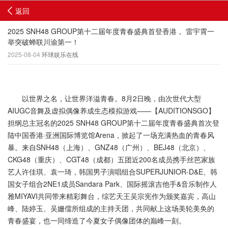
返回
2025 SNH48 GROUP第十二届年度青春盛典首登香港， 雷宇霄一
举突破蝉联川渝第一！
2025-08-04
环球娱乐在线
以世界之名，让世界洋溢青春。8月2日晚，由次世代大型
AIUGC音舞及虚拟偶像养成生态模拟游戏——【AUDITIONSGO】
担纲总主冠名的2025 SNH48 GROUP第十二届年度青春盛典首次登
陆中国香港·亚洲国际博览馆Arena，掀起了一场充满热血的青春风
暴。来自SNH48（上海）、GNZ48（广州）、BEJ48（北京）、
CKG48（重庆）、CGT48（成都）五团近200名成员携手丝芭家族
艺人许佳琪、袁一琦，韩国男子演唱组合SUPERJUNIOR-D&E、韩
国女子组合2NE1成员Sandara Park、国际摇滚吉他手&音乐制作人
雅MIYAVI共同带来精彩舞台，综艺天王吴宗宪作为颁奖嘉宾，高山
峰、陆婷玉、吴姗儒所组成的主持天团，共同献上这场美轮美奂的
青春盛宴，也一同缔造了今夏女子偶像团体的巅峰一刻。