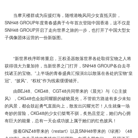
当摩天楼群成为应援灯海，随维港晚风同少女直抵天阶，
SNH48 GROUP年度青春盛典于今年首次登陆中国香港，这不仅是
SNH48 GROUP开启了走向世界之旅的一步，也打开了中国大型女
子偶像团体运营的一份新版图。
“新世界秩序即将重启，王权圣器散落世界各处取得宝物之人将
获得强大力量加持，当新世界之门打开，SNH48 GROUP各自去寻
找诸王的宝物。”上半场的青春盛典汇报演出以散落在各处的宝物“皇
冠”、“披风”、“权杖”作为线索缓缓铺开。
由BEJ48、CKG48、CGT48共同带来的《晨光》与《公主披
风》，CKG48也会如同耀眼的破晓晨光，不管前方路途有多少未知
的风景，都会鼓起勇气直面向上，散发出闪耀光芒！人生就像一场
奇妙的冒险，CKG48的少女们桀骜不驯，炙热且坚定，她们内心拥
有巨大的能量，总有一天会成功披上属于她们的红色披风！
接着GNZ48带来的《restart》以及SNH48带来的《绿洲》《48