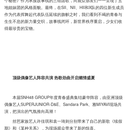
个秘密》作为承接故事线的三组团歌，向观众朋友们一一呈现了五
地姐妹团的风格面貌。最终，在SII、NII、HII和X队的四位新生成员
作为代表挥舞起代表队伍延续的旗帜之时，我们看到不竭的青春与
生生不息的新力量交织，故事线闭环，新世界秩序重启，少女们收
得最珍贵的宝物。
顶级偶像艺人阵容共演 热歌劲曲开启燃情盛夏
本届SNH48 GROUP年度青春盛典集结豪华阵容，由亚洲顶级
偶像艺人SUPERJUNIOR-D&E、Sandara Park、雅MIYAVI现场共
演，把演出的气氛推向高潮！
丝芭家族艺人许佳琪和袁一琦则分别带来了自己的新歌《续假
期》和《某种关系》，为现场观众带来了新的惊喜。