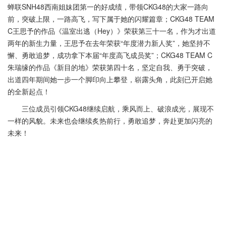
蝉联SNH48西南姐妹团第一的好成绩，带领CKG48的大家一路向
前，突破上限，一路高飞，写下属于她的闪耀篇章；CKG48 TEAM
C王思予的作品《温室出逃（Hey）》荣获第三十一名，作为才出道
两年的新生力量，王思予在去年荣获“年度潜力新人奖”，她坚持不
懈、勇敢追梦，成功拿下本届“年度高飞成员奖”；CKG48 TEAM C
朱瑞缘的作品《新目的地》荣获第四十名，坚定自我、勇于突破，
出道四年期间她一步一个脚印向上攀登，崭露头角，此刻已开启她
的全新起点！
三位成员引领CKG48继续启航，乘风而上、破浪成光，展现不
一样的风貌。未来也会继续炙热前行，勇敢追梦，奔赴更加闪亮的
未来！